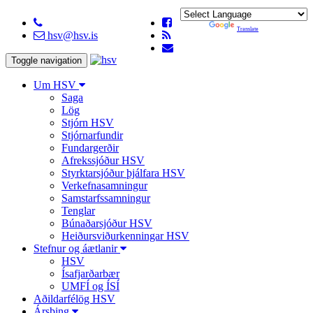
Powered by
Translate
hsv@hsv.is
Toggle navigation
Um HSV
Saga
Lög
Stjórn HSV
Stjórnarfundir
Fundargerðir
Afrekssjóður HSV
Styrktarsjóður þjálfara HSV
Verkefnasamningur
Samstarfssamningur
Tenglar
Búnaðarsjóður HSV
Heiðursviðurkenningar HSV
Stefnur og áætlanir
HSV
Ísafjarðarbær
UMFÍ og ÍSÍ
Aðildarfélög HSV
Ársþing