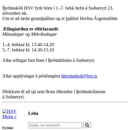
Íþróttaskóli HSV fyrir börn í 1.-7. bekk hefst á Suðureyri 23.
nóvember nk.
Um er að ræða grunnþjálfun og er þjálfari Hrefna Ásgeirsdóttir.
Æfingáætlun er eftirfarandi:
Mánudagar og Miðvikudagar
1.-4. bekkur kl. 13.40-14.20
5.-7. bekkur kl. 14.30-15.10
Allar æfingar fara fram í íþróttahúsinu á Suðureyri.
Allar upplýsingar á póstfanginu
ithrottaskoli@hsv.is
Hlökkum til að sjá sem flesta iðkendur í íþróttaskólanum
á Suðureyri.
Leita
Meira »
Fréttir