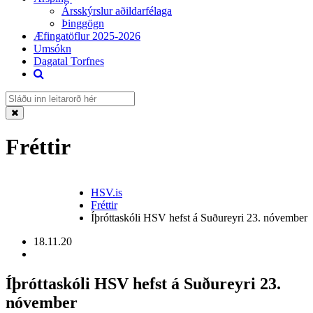
Ársskýrslur aðildarfélaga
Þinggögn
Æfingatöflur 2025-2026
Umsókn
Dagatal Torfnes
Fréttir
HSV.is
Fréttir
Íþróttaskóli HSV hefst á Suðureyri 23. nóvember
18.11.20
Íþróttaskóli HSV hefst á Suðureyri 23.
nóvember