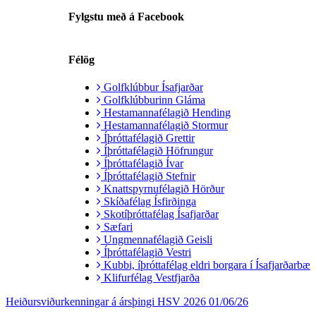
Fylgstu með á Facebook
Félög
Golfklúbbur Ísafjarðar
Golfklúbburinn Gláma
Hestamannafélagið Hending
Hestamannafélagið Stormur
Íþróttafélagið Grettir
Íþróttafélagið Höfrungur
Íþróttafélagið Ívar
Íþróttafélagið Stefnir
Knattspyrnufélagið Hörður
Skíðafélag Ísfirðinga
Skotíþróttafélag Ísafjarðar
Sæfari
Ungmennafélagið Geisli
Íþróttafélagið Vestri
Kubbi, íþróttafélag eldri borgara í Ísafjarðarbæ
Klifurfélag Vestfjarða
Heiðursviðurkenningar á ársþingi HSV 2026
01/06/26