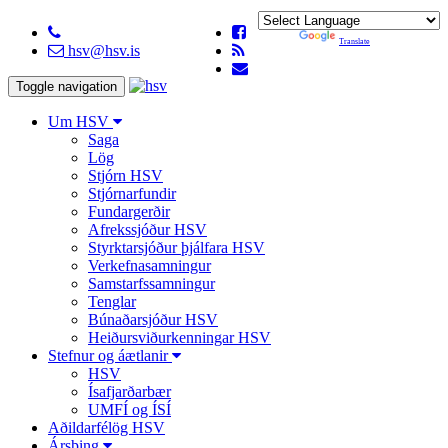
Powered by
Translate
hsv@hsv.is
Toggle navigation
Um HSV
Saga
Lög
Stjórn HSV
Stjórnarfundir
Fundargerðir
Afrekssjóður HSV
Styrktarsjóður þjálfara HSV
Verkefnasamningur
Samstarfssamningur
Tenglar
Búnaðarsjóður HSV
Heiðursviðurkenningar HSV
Stefnur og áætlanir
HSV
Ísafjarðarbær
UMFÍ og ÍSÍ
Aðildarfélög HSV
Ársþing