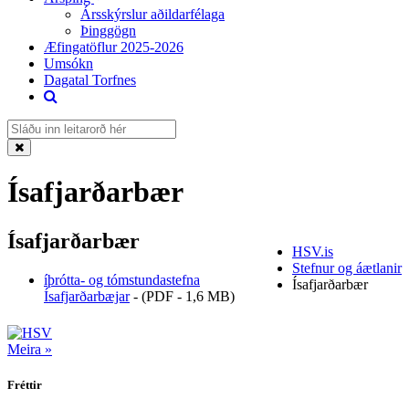
Ársskýrslur aðildarfélaga
Þinggögn
Æfingatöflur 2025-2026
Umsókn
Dagatal Torfnes
Ísafjarðarbær
Ísafjarðarbær
HSV.is
Stefnur og áætlanir
íþrótta- og tómstundastefna
Ísafjarðarbær
Ísafjarðarbæjar
-
(PDF - 1,6 MB)
Meira »
Fréttir