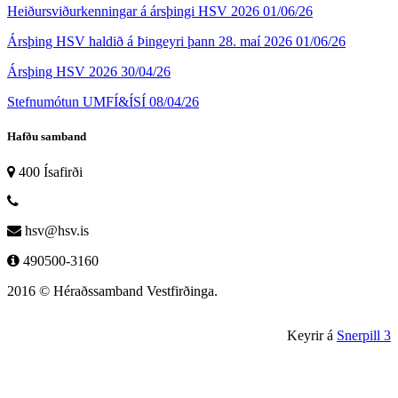
Heiðursviðurkenningar á ársþingi HSV 2026
01/06/26
Ársþing HSV haldið á Þingeyri þann 28. maí 2026
01/06/26
Ársþing HSV 2026
30/04/26
Stefnumótun UMFÍ&ÍSÍ
08/04/26
Hafðu samband
400 Ísafirði
hsv@hsv.is
490500-3160
2016 © Héraðssamband Vestfirðinga.
Keyrir á
Snerpill 3