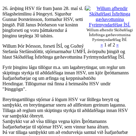
26. ársþing HSV fór fram þann 28. maí sl. í
félagsheimilinu á Þingeyri. Sigurður
Gunnar Þorsteinsson, formaður HSV, setti
þingið. Páll Janus Þórðarson var kosinn
þingforseti og voru þátttakendur á
Willum afhendir Skíðafélagi
Ísfirðinga gæðavottunina
þinginu tæplega 30 talsins.
Fyrirmyndarfélag ÍSÍ.
«
1
af 2
»
Willum Þór Þórsson, forseti ÍSÍ, og Guðný
Stefanía Stefánsdóttir, stjórnarmaður UMFÍ, ávörpuðu þingið og
hlaut Skíðafélag Ísfirðinga gæðavottunina Fyrirmyndarfélag ÍSÍ.
Fyrir þinginu lágu tillögur m.a. um lagabreytingar, um reglur um
skiptingu styrkja til aðildafélaga innan HSV, um kjör íþróttamanns
Ísafjarðarbæjar og um æfinga og keppnisaðstöðu
Hendingar. Tillögurnar má finna á heimasíðu HSV undir
"Þinggögn".
Breytingartillögu stjórnar á lögum HSV var lítillega breytt og
samþykkt, en breytingarnar sneru að allflestum greinum laganna.
Tillaga að reglum um skiptingu styrkja til aðildafélaga innan HSV
var samþykkt óbreytt.
Samþykkt var að vísa tillögu vegna kjörs Íþróttamanns
Ísafjarðarbæjar til stjórnar HSV, sem vinnur hana áfram.
Þá var tillaga samþykkt um að endurvekja samtal við Ísafjarðarbæ