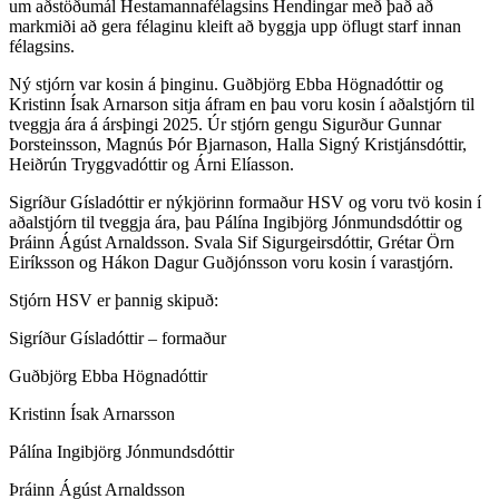
um aðstöðumál Hestamannafélagsins Hendingar með það að
markmiði að gera félaginu kleift að byggja upp öflugt starf innan
félagsins.
Ný stjórn var kosin á þinginu. Guðbjörg Ebba Högnadóttir og
Kristinn Ísak Arnarson sitja áfram en þau voru kosin í aðalstjórn til
tveggja ára á ársþingi 2025. Úr stjórn gengu Sigurður Gunnar
Þorsteinsson, Magnús Þór Bjarnason, Halla Signý Kristjánsdóttir,
Heiðrún Tryggvadóttir og Árni Elíasson.
Sigríður Gísladóttir er nýkjörinn formaður HSV og voru tvö kosin í
aðalstjórn til tveggja ára, þau Pálína Ingibjörg Jónmundsdóttir og
Þráinn Ágúst Arnaldsson. Svala Sif Sigurgeirsdóttir, Grétar Örn
Eiríksson og Hákon Dagur Guðjónsson voru kosin í varastjórn.
Stjórn HSV er þannig skipuð:
Sigríður Gísladóttir – formaður
Guðbjörg Ebba Högnadóttir
Kristinn Ísak Arnarsson
Pálína Ingibjörg Jónmundsdóttir
Þráinn Ágúst Arnaldsson