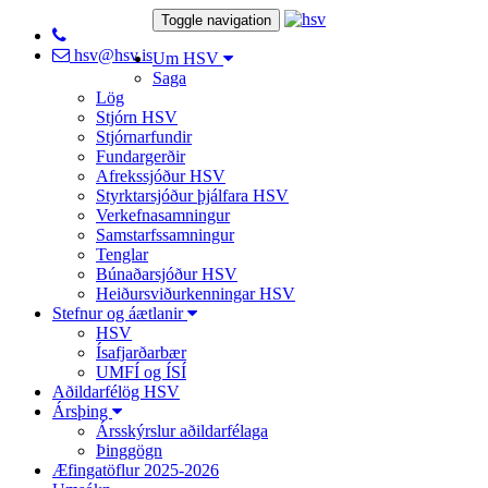
Toggle navigation
hsv@hsv.is
Um HSV
Saga
Lög
Stjórn HSV
Stjórnarfundir
Fundargerðir
Afrekssjóður HSV
Styrktarsjóður þjálfara HSV
Verkefnasamningur
Samstarfssamningur
Tenglar
Búnaðarsjóður HSV
Heiðursviðurkenningar HSV
Stefnur og áætlanir
HSV
Ísafjarðarbær
UMFÍ og ÍSÍ
Aðildarfélög HSV
Ársþing
Ársskýrslur aðildarfélaga
Þinggögn
Æfingatöflur 2025-2026