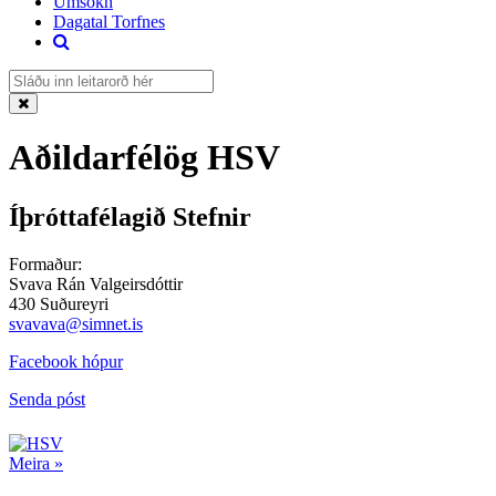
Umsókn
Dagatal Torfnes
Aðildarfélög HSV
Íþróttafélagið Stefnir
Formaður:
Svava Rán Valgeirsdóttir
430 Suðureyri
svavava@simnet.is
Facebook hópur
Senda póst
Meira »