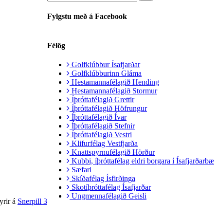
Fylgstu með á Facebook
Félög
Golfklúbbur Ísafjarðar
Golfklúbburinn Gláma
Hestamannafélagið Hending
Hestamannafélagið Stormur
Íþróttafélagið Grettir
Íþróttafélagið Höfrungur
Íþróttafélagið Ívar
Íþróttafélagið Stefnir
Íþróttafélagið Vestri
Klifurfélag Vestfjarða
Knattspyrnufélagið Hörður
Kubbi, íþróttafélag eldri borgara í Ísafjarðarbæ
Sæfari
Skíðafélag Ísfirðinga
Skotíþróttafélag Ísafjarðar
Ungmennafélagið Geisli
yrir á
Snerpill 3