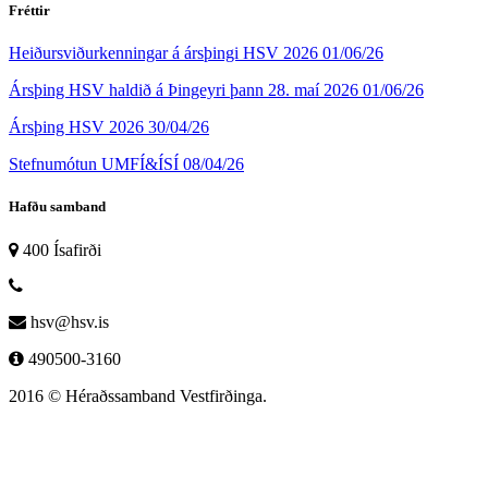
Fréttir
Heiðursviðurkenningar á ársþingi HSV 2026
01/06/26
Ársþing HSV haldið á Þingeyri þann 28. maí 2026
01/06/26
Ársþing HSV 2026
30/04/26
Stefnumótun UMFÍ&ÍSÍ
08/04/26
Hafðu samband
400 Ísafirði
hsv@hsv.is
490500-3160
2016 © Héraðssamband Vestfirðinga.