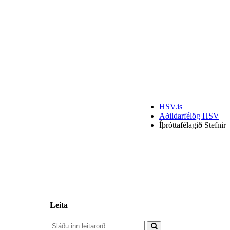
HSV.is
Aðildarfélög HSV
Íþróttafélagið Stefnir
Leita