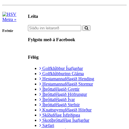
Leita
Meira »
Fréttir
Fylgstu með á Facebook
Félög
Golfklúbbur Ísafjarðar
Golfklúbburinn Gláma
Hestamannafélagið Hending
Hestamannafélagið Stormur
Íþróttafélagið Grettir
Íþróttafélagið Höfrungur
Íþróttafélagið Ívar
Íþróttafélagið Stefnir
Knattspyrnufélagið Hörður
Skíðafélag Ísfirðinga
Skotíþróttafélag Ísafjarðar
Sæfari