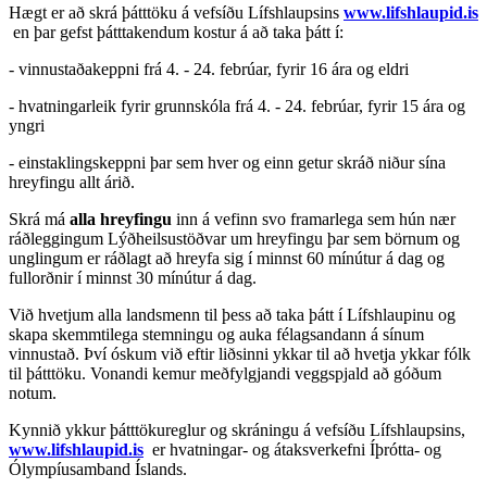
Hægt er að skrá þátttöku á vefsíðu Lífshlaupsins
www.lifshlaupid.is
en þar gefst þátttakendum kostur á að taka þátt í:
- vinnustaðakeppni frá 4. - 24. febrúar, fyrir 16 ára og eldri
- hvatningarleik fyrir grunnskóla frá 4. - 24. febrúar, fyrir 15 ára og
yngri
- einstaklingskeppni þar sem hver og einn getur skráð niður sína
hreyfingu allt árið.
Skrá má
alla hreyfingu
inn á vefinn svo framarlega sem hún nær
ráðleggingum Lýðheilsustöðvar um hreyfingu þar sem börnum og
unglingum er ráðlagt að hreyfa sig í minnst 60 mínútur á dag og
fullorðnir í minnst 30 mínútur á dag.
Við hvetjum alla landsmenn til þess að taka þátt í Lífshlaupinu og
skapa skemmtilega stemningu og auka félagsandann á sínum
vinnustað. Því óskum við eftir liðsinni ykkar til að hvetja ykkar fólk
til þátttöku. Vonandi kemur meðfylgjandi veggspjald að góðum
notum.
Kynnið ykkur þátttökureglur og skráningu á vefsíðu Lífshlaupsins,
www.lifshlaupid.is
er hvatningar- og átaksverkefni Íþrótta- og
Ólympíusamband Íslands.