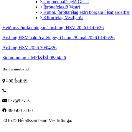
Ungmennafélagið Geisli
Íþróttafélagið Vestri
Kubbi, íþróttafélag eldri borgara í Ísafjarðarbæ
Klifurfélag Vestfjarða
Heiðursviðurkenningar á ársþingi HSV 2026
01/06/26
Ársþing HSV haldið á Þingeyri þann 28. maí 2026
01/06/26
Ársþing HSV 2026
30/04/26
Stefnumótun UMFÍ&ÍSÍ
08/04/26
Hafðu samband
400 Ísafirði
hsv@hsv.is
490500-3160
2016 © Héraðssamband Vestfirðinga.