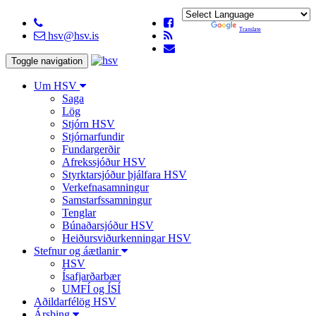
Powered by
Translate
hsv@hsv.is
Toggle navigation
Um HSV
Saga
Lög
Stjórn HSV
Stjórnarfundir
Fundargerðir
Afrekssjóður HSV
Styrktarsjóður þjálfara HSV
Verkefnasamningur
Samstarfssamningur
Tenglar
Búnaðarsjóður HSV
Heiðursviðurkenningar HSV
Stefnur og áætlanir
HSV
Ísafjarðarbær
UMFÍ og ÍSÍ
Aðildarfélög HSV
Ársþing