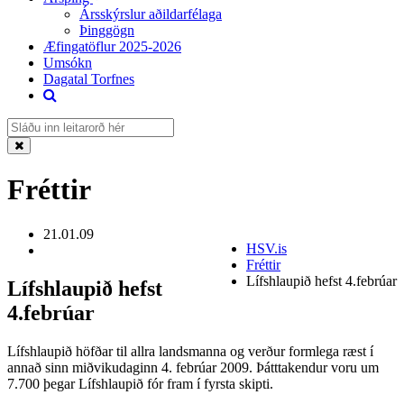
Ársskýrslur aðildarfélaga
Þinggögn
Æfingatöflur 2025-2026
Umsókn
Dagatal Torfnes
Fréttir
21.01.09
HSV.is
Fréttir
Lífshlaupið hefst 4.febrúar
Lífshlaupið hefst
4.febrúar
Lífshlaupið höfðar til allra landsmanna og verður formlega ræst í
annað sinn miðvikudaginn 4. febrúar 2009. Þátttakendur voru um
7.700 þegar Lífshlaupið fór fram í fyrsta skipti.