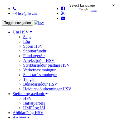
Powered by
Translate
hsv@hsv.is
Toggle navigation
Um HSV
Saga
Lög
Stjórn HSV
Stjórnarfundir
Fundargerðir
Afrekssjóður HSV
Styrktarsjóður þjálfara HSV
Verkefnasamningur
Samstarfssamningur
Tenglar
Búnaðarsjóður HSV
Heiðursviðurkenningar HSV
Stefnur og áætlanir
HSV
Ísafjarðarbær
UMFÍ og ÍSÍ
Aðildarfélög HSV
Ársþing