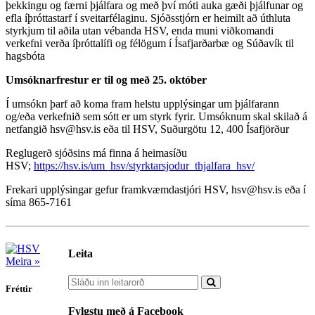
þekkingu og færni þjálfara og með því móti auka gæði þjálfunar og
efla íþróttastarf í sveitarfélaginu. Sjóðsstjórn er heimilt að úthluta
styrkjum til aðila utan vébanda HSV, enda muni viðkomandi
verkefni verða íþróttalífi og félögum í Ísafjarðarbæ og Súðavík til
hagsbóta
Umsóknarfrestur er til og með 25. október
Í umsókn þarf að koma fram helstu upplýsingar um þjálfarann
og/eða verkefnið sem sótt er um styrk fyrir. Umsóknum skal skilað á
netfangið hsv@hsv.is eða til HSV, Suðurgötu 12, 400 Ísafjörður
Reglugerð sjóðsins má finna á heimasíðu
HSV;
https://hsv.is/um_hsv/styrktarsjodur_thjalfara_hsv/
Frekari upplýsingar gefur framkvæmdastjóri HSV, hsv@hsv.is eða í
síma 865-7161
Leita
Meira »
Fréttir
Fylgstu með á Facebook