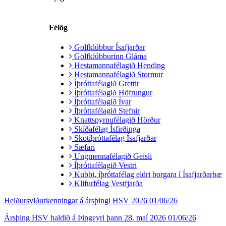
Félög
Golfklúbbur Ísafjarðar
Golfklúbburinn Gláma
Hestamannafélagið Hending
Hestamannafélagið Stormur
Íþróttafélagið Grettir
Íþróttafélagið Höfrungur
Íþróttafélagið Ívar
Íþróttafélagið Stefnir
Knattspyrnufélagið Hörður
Skíðafélag Ísfirðinga
Skotíþróttafélag Ísafjarðar
Sæfari
Ungmennafélagið Geisli
Íþróttafélagið Vestri
Kubbi, íþróttafélag eldri borgara í Ísafjarðarbæ
Klifurfélag Vestfjarða
Heiðursviðurkenningar á ársþingi HSV 2026
01/06/26
Ársþing HSV haldið á Þingeyri þann 28. maí 2026
01/06/26