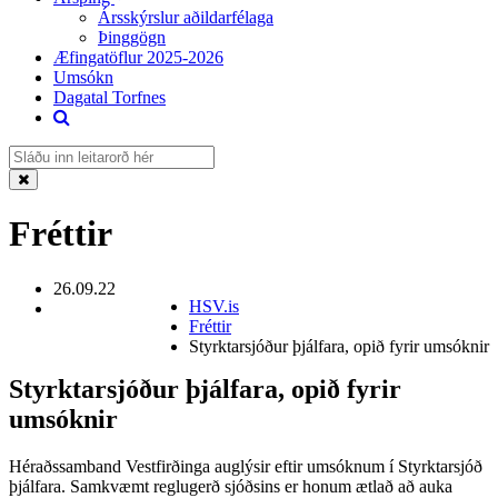
Ársskýrslur aðildarfélaga
Þinggögn
Æfingatöflur 2025-2026
Umsókn
Dagatal Torfnes
Fréttir
26.09.22
HSV.is
Fréttir
Styrktarsjóður þjálfara, opið fyrir umsóknir
Styrktarsjóður þjálfara, opið fyrir
umsóknir
Héraðssamband Vestfirðinga auglýsir eftir umsóknum í Styrktarsjóð
þjálfara. Samkvæmt reglugerð sjóðsins er honum ætlað að auka