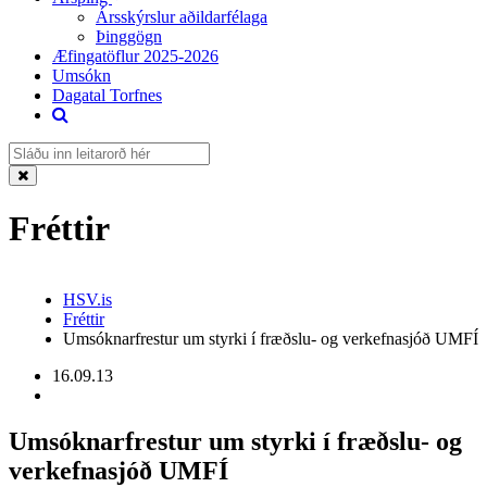
Ársskýrslur aðildarfélaga
Þinggögn
Æfingatöflur 2025-2026
Umsókn
Dagatal Torfnes
Fréttir
HSV.is
Fréttir
Umsóknarfrestur um styrki í fræðslu- og verkefnasjóð UMFÍ
16.09.13
Umsóknarfrestur um styrki í fræðslu- og
verkefnasjóð UMFÍ