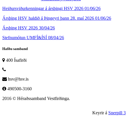
Heiðursviðurkenningar á ársþingi HSV 2026
01/06/26
Ársþing HSV haldið á Þingeyri þann 28. maí 2026
01/06/26
Ársþing HSV 2026
30/04/26
Stefnumótun UMFÍ&ÍSÍ
08/04/26
Hafðu samband
400 Ísafirði
hsv@hsv.is
490500-3160
2016 © Héraðssamband Vestfirðinga.
Keyrir á
Snerpill 3