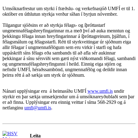
Umsóknarfrestur um styrki í fræðslu- og verkefnasjóð UMFÍ er til 1.
október en úthlutun styrkja verður síðan í byrjun nóvember.
Tilgangur sjóðsins er að styrkja félags- og íþróttastarf
ungmennafélagshreyfingarinnar m.a með því að auka menntun og
þekkingu félaga innan hreyfingarinnar á íþróttagreinum, þjálfun, í
félagsmálum og félagsstarfi. Rétt til styrkveitingar úr sjóðnum eiga
allir félagar í ungmennafélögum sem eru virkir í starfi og hafa
uppáskrift síns félags eða sambands til að afla sér aukinnar
þekkingar á sínu sérsviði sem gæti nýst viðkomandi félagi, sambandi
og ungmennafélagshreyfingunni í heild. Einnig eiga stjórn og
nefndir UMFÍ, héraðssambönd, ungmennafélög og deildir innan
þeirra rétt á að sækja um styrk úr sjóðnum.
Nánari upplýsingar eru á heimasíðu UMFÍ
www.umfi.is
undir
styrkir en þar sækja umsækjendur um á umsóknareyðublaði sem þar
er að finna. Upplýsingar eru einnig veittar í síma 568-2929 og á
netfanginu
umfi@umfi.is
.
Leita