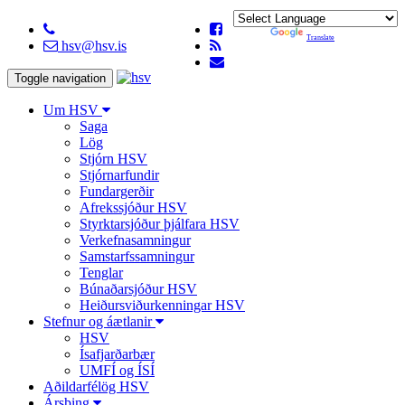
Powered by
Translate
hsv@hsv.is
Toggle navigation
Um HSV
Saga
Lög
Stjórn HSV
Stjórnarfundir
Fundargerðir
Afrekssjóður HSV
Styrktarsjóður þjálfara HSV
Verkefnasamningur
Samstarfssamningur
Tenglar
Búnaðarsjóður HSV
Heiðursviðurkenningar HSV
Stefnur og áætlanir
HSV
Ísafjarðarbær
UMFÍ og ÍSÍ
Aðildarfélög HSV
Ársþing