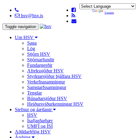
Powered by
Translate
hsv@hsv.is
Toggle navigation
Um HSV
Saga
Lög
Stjórn HSV
Stjórnarfundir
Fundargerðir
Afrekssjóður HSV
Styrktarsjóður þjálfara HSV
Verkefnasamningur
Samstarfssamningur
Tenglar
Búnaðarsjóður HSV
Heiðursviðurkenningar HSV
Stefnur og áætlanir
HSV
Ísafjarðarbær
UMFÍ og ÍSÍ
Aðildarfélög HSV
Ársþing