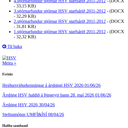
4.stjórnarfundur stjórnar HSV starfsárið 2011-2012
-
(DOCX
- 33,15 KB)
3.stjórnarfundur stjórnar HSV starfsárið 2011-2012
-
(DOCX
- 32,29 KB)
2.stjórnarfundur stjórnar HSV starfsárið 2011-2012
-
(DOCX
- 31,81 KB)
1.stjórnarfundur stjórnar HSV starfsárið 2011-2012
-
(DOCX
- 32,32 KB)
Til baka
Meira »
Fréttir
Heiðursviðurkenningar á ársþingi HSV 2026
01/06/26
Ársþing HSV haldið á Þingeyri þann 28. maí 2026
01/06/26
Ársþing HSV 2026
30/04/26
Stefnumótun UMFÍ&ÍSÍ
08/04/26
Hafðu samband