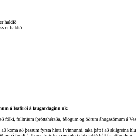
er haldið
s er haldið
m á Ísafirði á laugardaginn nk:
eð fólki, fulltrúum íþróttahéraða, félögum og öðrum áhugasömum á Ves
l að koma að þessum fyrsta hluta í vinnunni, taka þátt í að skilgreina 
ið uppá fundi á Teams fyrir þau sem ekki geta tekið þátt í staðfundum.