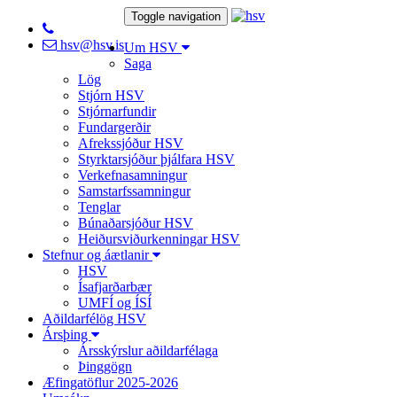
Toggle navigation
hsv@hsv.is
Um HSV
Saga
Lög
Stjórn HSV
Stjórnarfundir
Fundargerðir
Afrekssjóður HSV
Styrktarsjóður þjálfara HSV
Verkefnasamningur
Samstarfssamningur
Tenglar
Búnaðarsjóður HSV
Heiðursviðurkenningar HSV
Stefnur og áætlanir
HSV
Ísafjarðarbær
UMFÍ og ÍSÍ
Aðildarfélög HSV
Ársþing
Ársskýrslur aðildarfélaga
Þinggögn
Æfingatöflur 2025-2026