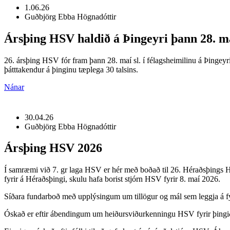
1.06.26
Guðbjörg Ebba Högnadóttir
Ársþing HSV haldið á Þingeyri þann 28. m
26. ársþing HSV fór fram þann 28. maí sl. í félagsheimilinu á Þingeyr
þátttakendur á þinginu tæplega 30 talsins.
Nánar
30.04.26
Guðbjörg Ebba Högnadóttir
Ársþing HSV 2026
Í samræmi við 7. gr laga HSV er hér með boðað til 26. Héraðsþings HSV
fyrir á Héraðsþingi, skulu hafa borist stjórn HSV fyrir 8. maí 2026.
Síðara fundarboð með upplýsingum um tillögur og mál sem leggja á fyr
Óskað er eftir ábendingum um heiðursviðurkenningu HSV fyrir þingi