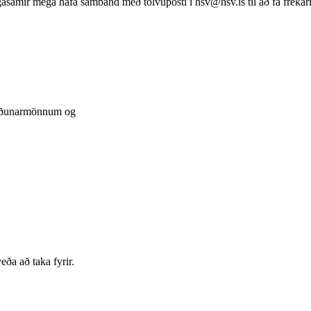
hugasamir mega hafa samband með tölvupósti í hsv@hsv.is til að fá frekar
skoðunarmönnum og
ða að taka fyrir.