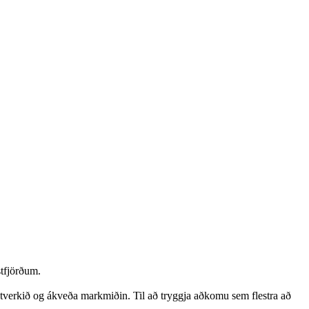
tfjörðum.
hlutverkið og ákveða markmiðin. Til að tryggja aðkomu sem flestra að