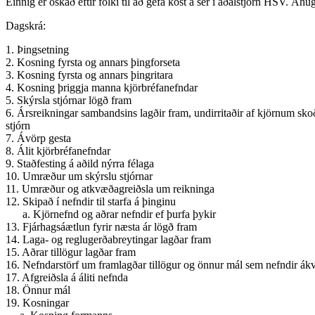
Einnig er óskað eftir fólki til að gefa kost á sér í aðalstjórn HSV. Á
Dagskrá:
1. Þingsetning
2. Kosning fyrsta og annars þingforseta
3. Kosning fyrsta og annars þingritara
4. Kosning þriggja manna kjörbréfanefndar
5. Skýrsla stjórnar lögð fram
6. Ársreikningar sambandsins lagðir fram, undirritaðir af kjörnum 
stjórn
7. Ávörp gesta
8. Álit kjörbréfanefndar
9. Staðfesting á aðild nýrra félaga
10. Umræður um skýrslu stjórnar
11. Umræður og atkvæðagreiðsla um reikninga
12. Skipað í nefndir til starfa á þinginu
a. Kjörnefnd og aðrar nefndir ef þurfa þykir
13. Fjárhagsáætlun fyrir næsta ár lögð fram
14. Laga- og reglugerðabreytingar lagðar fram
15. Aðrar tillögur lagðar fram
16. Nefndarstörf um framlagðar tillögur og önnur mál sem nefndir ákve
17. Afgreiðsla á áliti nefnda
18. Önnur mál
19. Kosningar