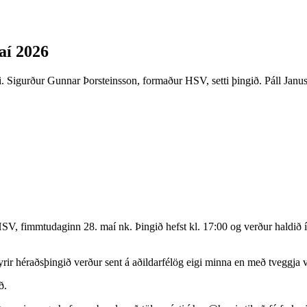
aí 2026
i. Sigurður Gunnar Þorsteinsson, formaður HSV, setti þingið. Páll Janu
, fimmtudaginn 28. maí nk. Þingið hefst kl. 17:00 og verður haldið í f
ir héraðsþingið verður sent á aðildarfélög eigi minna en með tveggja 
ð.