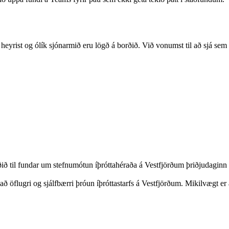
ra heyrist og ólík sjónarmið eru lögð á borðið. Við vonumst til að sjá se
 til fundar um stefnumótun íþróttahéraða á Vestfjörðum þriðjudaginn 2
öflugri og sjálfbærri þróun íþróttastarfs á Vestfjörðum. Mikilvægt er að