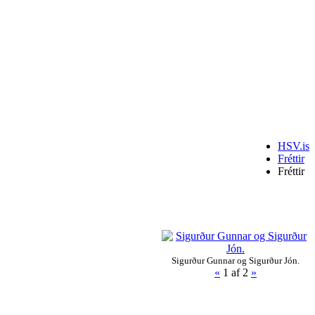
HSV.is
Fréttir
Fréttir
Sigurður Gunnar og Sigurður Jón.
«
1
af 2
»