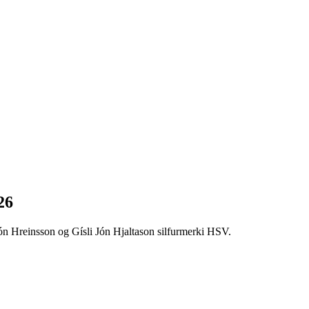
26
ón Hreinsson og Gísli Jón Hjaltason silfurmerki HSV.