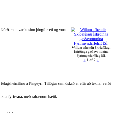
s Þórðarson var kosinn þingforseti og voru
Willum afhendir Skíðafélagi
Ísfirðinga gæðavottunina
Fyrirmyndarfélag ÍSÍ.
«
1
af 2
»
élagsheimilinu á Þingeyri. Tillögur sem óskað er eftir að teknar verði
vikna fyrirvara, með rafrænum hætti.