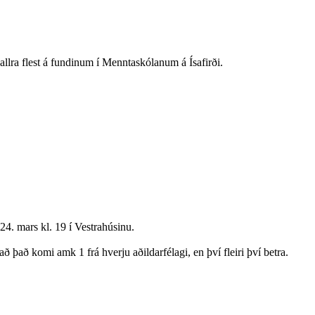
m allra flest á fundinum í Menntaskólanum á Ísafirði.
4. mars kl. 19 í Vestrahúsinu.
 það komi amk 1 frá hverju aðildarfélagi, en því fleiri því betra.