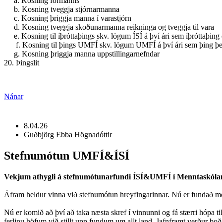
a. Kosning formanns
b. Kosning tveggja stjórnarmanna
c. Kosning þriggja manna í varastjórn
d. Kosning tveggja skoðunarmanna reikninga og tveggja til vara
e. Kosning til íþróttaþings skv. lögum ÍSÍ á því ári sem íþróttaþing 
f. Kosning til þings UMFÍ skv. lögum UMFÍ á því ári sem þing þes
g. Kosning þriggja manna uppstillingarnefndar
20. Þingslit
Nánar
8.04.26
Guðbjörg Ebba Högnadóttir
Stefnumótun UMFÍ&ÍSÍ
Vekjum athygli á stefnumótunarfundi ÍSÍ&UMFÍ í Menntaskólanu
Áfram heldur vinna við stefnumótun hreyfingarinnar. Nú er fundað m
Nú er komið að því að taka næsta skref í vinnunni og fá stærri hópa ti
ferlinu höfum við stillt upp fundum um allt land. Jafnframt verður boð