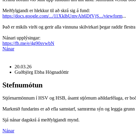
Meðfylgjandi er hlekkur til að skrá sig á fund:
https://docs.google.com/.../11XklbUmvAh6DfVjS.../viewform
...
Það er mikils virði og gerir alla vinnuna skilvirkari þegar raddir flest
Nánari upplýsingar:
https://fb.me/e/4g90svwbN
Nánar
20.03.26
Guðbjörg Ebba Högnadóttir
Stefnumótun
Stjórnarmönnum í HSV og HSB, ásamt stjórnum aðildarfélaga, er boðið
Markmið fundarins er að efla samstarf, samræma sýn og leggja grunn að 
Sjá nánar dagskrá á meðfylgjandi mynd.
Nánar