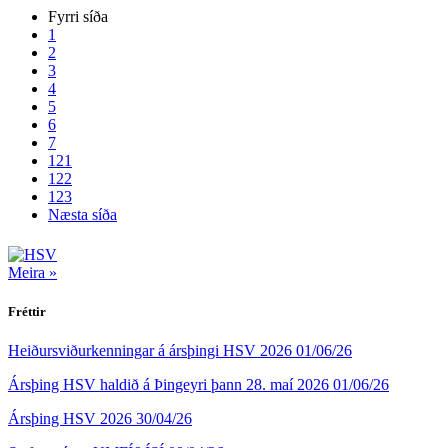
Fyrri síða
1
2
3
4
5
6
7
121
122
123
Næsta síða
Meira »
Fréttir
Heiðursviðurkenningar á ársþingi HSV 2026
01/06/26
Ársþing HSV haldið á Þingeyri þann 28. maí 2026
01/06/26
Ársþing HSV 2026
30/04/26