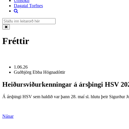
Umsókn
Dagatal Torfnes
Fréttir
1.06.26
Guðbjörg Ebba Högnadóttir
Heiðursviðurkenningar á ársþingi HSV 20
Á ársþingi HSV sem haldið var þann 28. maí sl. hlutu þeir Sigurður J
Nánar