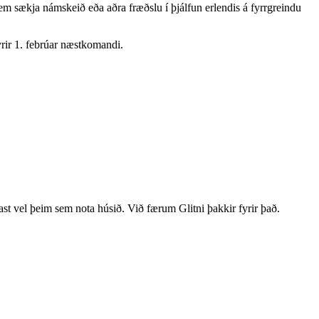
 sem sækja námskeið eða aðra fræðslu í þjálfun erlendis á fyrrgreindu
yrir 1. febrúar næstkomandi.
tast vel þeim sem nota húsið. Við færum Glitni þakkir fyrir það.