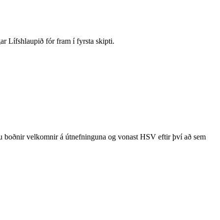
Lífshlaupið fór fram í fyrsta skipti.
eru boðnir velkomnir á útnefninguna og vonast HSV eftir því að sem