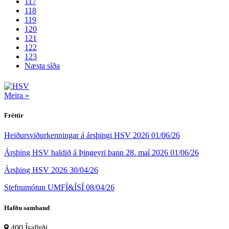
117
118
119
120
121
122
123
Næsta síða
Meira »
Fréttir
Heiðursviðurkenningar á ársþingi HSV 2026
01/06/26
Ársþing HSV haldið á Þingeyri þann 28. maí 2026
01/06/26
Ársþing HSV 2026
30/04/26
Stefnumótun UMFÍ&ÍSÍ
08/04/26
Hafðu samband
400 Ísafirði