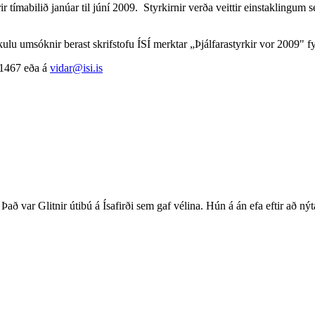
r tímabilið janúar til júní 2009. Styrkirnir verða veittir einstaklingum
lu umsóknir berast skrifstofu ÍSÍ merktar „Þjálfarastyrkir vor 2009" f
0-1467 eða á
vidar@isi.is
Það var Glitnir útibú á Ísafirði sem gaf vélina. Hún á án efa eftir að ný