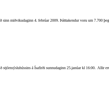
að sinn miðvikudaginn 4. febrúar 2009. Þátttakendur voru um 7.700 þegar 
ð stjórnsýsluhússins á Ísafirði sunnudaginn 25.janúar kl 16:00. Allir 