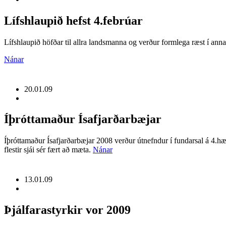
Lífshlaupið hefst 4.febrúar
Lífshlaupið höfðar til allra landsmanna og verður formlega ræst í ann
Nánar
20.01.09
Íþróttamaður Ísafjarðarbæjar
Íþróttamaður Ísafjarðarbæjar 2008 verður útnefndur í fundarsal á 4.hæ
flestir sjái sér fært að mæta.
Nánar
13.01.09
Þjálfarastyrkir vor 2009