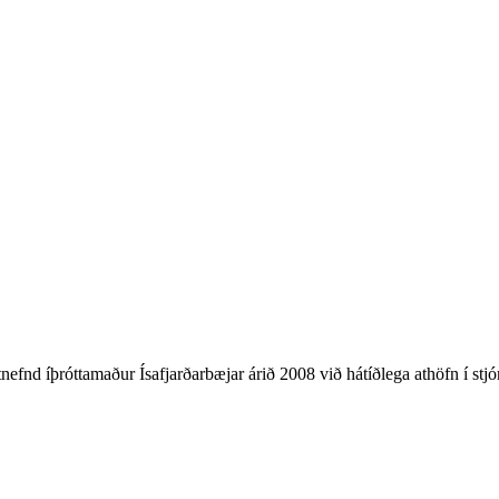
nefnd íþróttamaður Ísafjarðarbæjar árið 2008 við hátíðlega athöfn í stjór