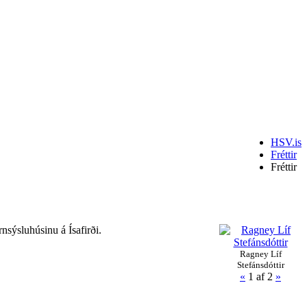
HSV.is
Fréttir
Fréttir
nsýsluhúsinu á Ísafirði.
Ragney Líf
Stefánsdóttir
«
1
af 2
»