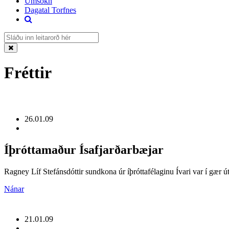
Umsókn
Dagatal Torfnes
Fréttir
26.01.09
Íþróttamaður Ísafjarðarbæjar
Ragney Líf Stefánsdóttir sundkona úr íþróttafélaginu Ívari var í gær út
Nánar
21.01.09