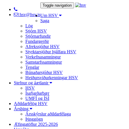
Toggle navigation
hsv@hsv.is
Um HSV
Saga
Lög
Stjórn HSV
Stjórnarfundir
Fundargerðir
Afrekssjóður HSV
Styrktarsjóður þjálfara HSV
Verkefnasamningur
Samstarfssamningur
Tenglar
Búnaðarsjóður HSV
Heiðursviðurkenningar HSV
Stefnur og áætlanir
HSV
Ísafjarðarbær
UMFÍ og ÍSÍ
Aðildarfélög HSV
Ársþing
Ársskýrslur aðildarfélaga
Þinggögn
Æfingatöflur 2025-2026