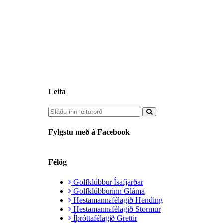
Leita
Fylgstu með á Facebook
Félög
Golfklúbbur Ísafjarðar
Golfklúbburinn Gláma
Hestamannafélagið Hending
Hestamannafélagið Stormur
Íþróttafélagið Grettir