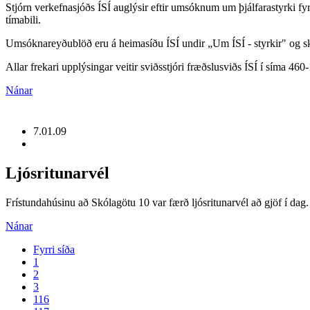
Stjórn verkefnasjóðs ÍSÍ auglýsir eftir umsóknum um þjálfarastyrki fyri
tímabili.
Umsóknareyðublöð eru á heimasíðu ÍSÍ undir „Um ÍSÍ - styrkir" og sku
Allar frekari upplýsingar veitir sviðsstjóri fræðslusviðs ÍSÍ í síma 46
Nánar
7.01.09
Ljósritunarvél
Frístundahúsinu að Skólagötu 10 var færð ljósritunarvél að gjöf í dag. 
Nánar
Fyrri síða
1
2
3
116