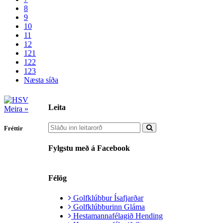
8
9
10
11
12
121
122
123
Næsta síða
Leita
Meira »
Fréttir
Fylgstu með á Facebook
Félög
Golfklúbbur Ísafjarðar
Golfklúbburinn Gláma
Hestamannafélagið Hending