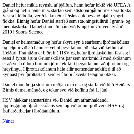
Daniel hefur mikla reynslu af þjálfun, hann hefur lokið við UFEA A
gráðu og hefur hann m.a. starfað sem aðstoðarþjálfari meistaraflokks
Vestra í fótbolta, verið leikmaður liðsins auk þess að þjálfa yngri
flokka. Einnig hefur Daniel starfað sem stuðningsfulltrúi í grunn- og
menntaskóla. Daniel stundaði nám við Kingston University árið
2010 í Sports Science.
Daniel er heimamaður og hefur skýra sýn á starfsemi íþróttaskólans
og teljum við að hann sé vel til þess fallinn að taka við keflinu af
Heiðari. Framtíðin er björt hjá HSV og hefur íþróttaskólinn fest sig í
sessi á fyrstu árum Grunnskólans þar sem markmiðið með skólanum
er að veita öllum börnum jöfn tækifæri þegar kemur að íþróttum og
hreyfingu. Í íþróttaskólanum hafa allir nemendur tækifæri til að
kynnast því íþróttastarfi sem er í boði í sveitarfélaginu okkar.
Daniel mun hefja störf um miðjan maí nk. og starfa við hlið Heiðars
Birnis út maí mánuð, og tekur svo við keflinu frá 1. júní.
HSV hlakkar samstarfsins við Daniel um áframhaldandi
uppbyggingu íþróttaskólans sem og við önnur góð verk HSV og
Ísafjarðarbæjar í íþróttamálum.
Nánar