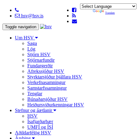
Powered by
Translate
hsv@hsv.is
Toggle navigation
Um HSV
Saga
Lög
Stjórn HSV
Stjórnarfundir
Fundargerðir
Afrekssjóður HSV
Styrktarsjóður þjálfara HSV
Verkefnasamningur
Samstarfssamningur
Tenglar
Búnaðarsjóður HSV
Heiðursviðurkenningar HSV
Stefnur og áætlanir
HSV
Ísafjarðarbær
UMFÍ og ÍSÍ
Aðildarfélög HSV
Ársþing