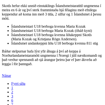
Skotís hefur ekki unnið einstaklings Íslandsmeistaratitil ungmenna í
meira en 6 ár og því sterk frammistaða hjá félaginu með efnilega
keppendur að koma inn með 3 titla, 2 silfur og 1 Íslandsmet á þessu
móti.
Íslandsmeistari U18 berboga kvenna Maria Kozak
Íslandsmeistari U18 berboga Maria Kozak (óháð kyni)
Íslandsmeistari U18 berboga kvenna liðakeppni Skotís
(Maria Kozak og Kristjana Rögn Andersen).
Íslandsmet undankeppni liða U18 berboga kvenna 811 stig
Báðar stelpurnar hafa lýst yfir áhuga á því að keppa á
Norðurlandameistaramóti ungmenna í Noregi í júlí næstkomandi og
það verður spennandi að sjá árangur þeirra þar ef þær ákveða að
leggja í för þanngað.
Nánar
Fyrri síða
1
2
3
6
7