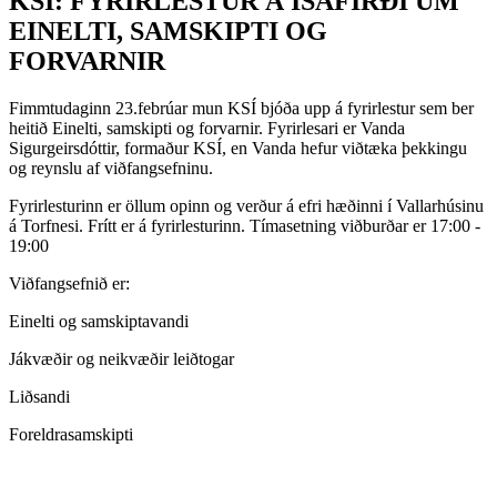
KSÍ: FYRIRLESTUR Á ÍSAFIRÐI UM
EINELTI, SAMSKIPTI OG
FORVARNIR
Fimmtudaginn 23.febrúar mun KSÍ bjóða upp á fyrirlestur sem ber
heitið Einelti, samskipti og forvarnir. Fyrirlesari er Vanda
Sigurgeirsdóttir, formaður KSÍ, en Vanda hefur viðtæka þekkingu
og reynslu af viðfangsefninu.
Fyrirlesturinn er öllum opinn og verður á efri hæðinni í Vallarhúsinu
á Torfnesi. Frítt er á fyrirlesturinn. Tímasetning viðburðar er 17:00 -
19:00
Viðfangsefnið er:
Einelti og samskiptavandi
Jákvæðir og neikvæðir leiðtogar
Liðsandi
Foreldrasamskipti