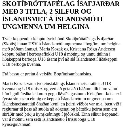
SKOTÍÞRÓTTAFÉLAG ÍSAFJARÐAR
MEÐ 3 TITLA, 2 SILFUR OG
ÍSLANDSMET Á ÍSLANDSMÓTI
UNGMENNA UM HELGINA
Tveir keppendur kepptu fyrir hönd Skotíþróttafélags Ísafjarðar
(Skotís) innan HSV á Íslandsmóti ungmenna í bogfimi um helgina
með góðum árangri. Maria Kozak og Kristjana Rögn Andersen
kepptu báðar í berbogaflokki U18 á mótinu og unnu titilinn í
liðakeppni berboga U18 ásamt því að slá Íslandsmet í liðakeppni
U18 berboga kvenna.
Frá þessu er greint á vefsíðu Bogfimisambandsins.
Maria Kozak vann tvo einstaklings Íslandsmeistaratitila, U18
kvenna og U18 unisex og vert að geta að í báðum tilfellum vann
hún í gull úrslita leiknum gegn liðsfélagasínum Kristjönu. Þetta er í
fyrsta sinn sem einnig er keppt á Íslandsmótum ungmenna um
Íslandsmeistaratitil óháðan kyni, en þeirri viðbót var m.a. bætt við í
reglurnar til þess að stuðla að aðgengi og þátttöku þeirra sem eru
skráðir með þriðju kynskráningu í þjóðskrá. Einn slíkur keppandi
var á mótinu sem setti Íslandsmetið í trissuboga U18
kynsegin/annað.