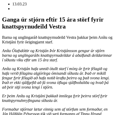
13.03.23
Ganga úr stjórn eftir 15 ára störf fyrir
knattspyrnudeild Vestra
Barna og unglingaráð knattspyrnudeild Vestra þakkar þeim Anítu og
Kristjáni fyrir óeigingjarnt starf.
Aníta Ólafsdóttir og Kristján Þór Kristjánsson gengur úr stjórn
barna og unglingaráðs knattspyrnudeildar á aðalfundi deildarinnar
í síðustu viku eftir um 15 ára starf.
Aníta og Kristján hafa unnið ötullt starf í mörg ár fyrir félagið og
hafa verið félaginu algjörlega ómisandi síðustu ár. Það er mikill
fengur fyrir félagið að hafa notið krafta þeirra og það svona lengi.
Það er ekki sjálfgefið að fá svona öfluga sjálfboðaliða og hvað þá
að þeir sitji svona lengi í stjórn.
Er þeim Anítu og Kristjáni þakkað innilega fyrir þeirra störf fyrir
knattspyrnuhreyfinguna síðustu ár.
Formaður stjórnar lætur einnig sem af störfum sem formaður, en
Jón Hálfdán Pétursson tók við sæti formanns af Tinnu Hrund