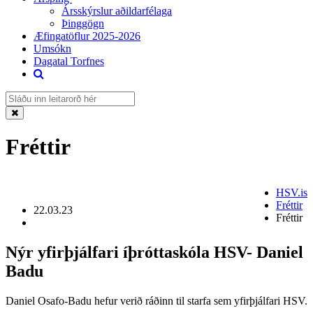
Ársskýrslur aðildarfélaga
Þinggögn
Æfingatöflur 2025-2026
Umsókn
Dagatal Torfnes
Fréttir
HSV.is
Fréttir
22.03.23
Fréttir
Nýr yfirþjálfari íþróttaskóla HSV- Daniel
Badu
Daniel Osafo-Badu hefur verið ráðinn til starfa sem yfirþjálfari HSV.