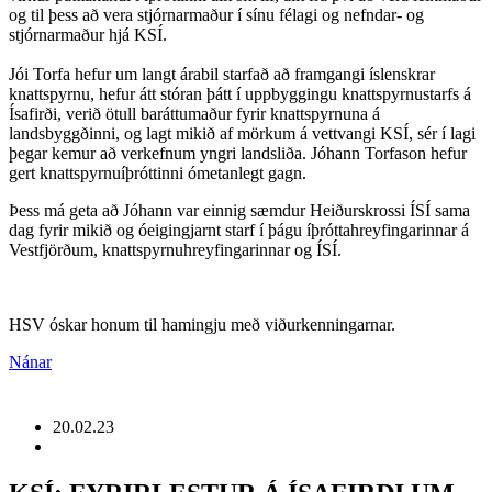
og til þess að vera stjórnarmaður í sínu félagi og nefndar- og
stjórnarmaður hjá KSÍ.
Jói Torfa hefur um langt árabil starfað að framgangi íslenskrar
knattspyrnu, hefur átt stóran þátt í uppbyggingu knattspyrnustarfs á
Ísafirði, verið ötull baráttumaður fyrir knattspyrnuna á
landsbyggðinni, og lagt mikið af mörkum á vettvangi KSÍ, sér í lagi
þegar kemur að verkefnum yngri landsliða. Jóhann Torfason hefur
gert knattspyrnuíþróttinni ómetanlegt gagn.
Þess má geta að Jóhann var einnig sæmdur Heiðurskrossi ÍSÍ sama
dag fyrir mikið og óeigingjarnt starf í þágu íþróttahreyfingarinnar á
Vestfjörðum, knattspyrnuhreyfingarinnar og ÍSÍ.
HSV óskar honum til hamingju með viðurkenningarnar.
Nánar
20.02.23