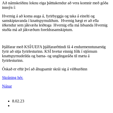
Að námskeiðinu loknu eiga þátttakendur að vera komnir með góða
innsýn í:
Hvernig á að koma auga á, fyrirbyggja og taka á einelti og
samskiptavanda í knattspyrnuliðum. Hvernig hægt er að efla
iðkendur sem jákvæða leiðtoga Hvernig efla má liðsanda Hvernig
stuðla má að jákvæðum foreldrasamskiptum.
Þjálfarar með KSÍ/UEFA þjálfararéttindi fá 4 endurmenntunarstig
fyrir að sitja fyrirlesturinn. KSÍ hvetur einnig fólk í stjórnum
knattspyrnudeilda og barna- og unglingaráða til mæta á
fyrirlesturinn.
Óskað er eftir því að áhugsamir skrái sig á viðburðinn
Skráning hér.
Nánar
8.02.23