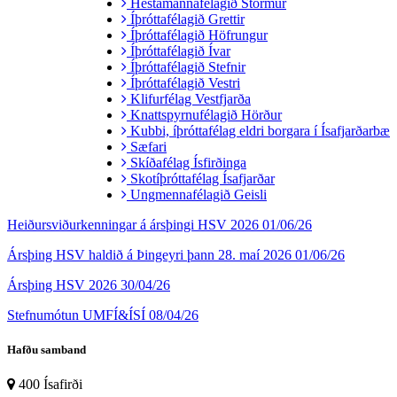
Hestamannafélagið Stormur
Íþróttafélagið Grettir
Íþróttafélagið Höfrungur
Íþróttafélagið Ívar
Íþróttafélagið Stefnir
Íþróttafélagið Vestri
Klifurfélag Vestfjarða
Knattspyrnufélagið Hörður
Kubbi, íþróttafélag eldri borgara í Ísafjarðarbæ
Sæfari
Skíðafélag Ísfirðinga
Skotíþróttafélag Ísafjarðar
Ungmennafélagið Geisli
Heiðursviðurkenningar á ársþingi HSV 2026
01/06/26
Ársþing HSV haldið á Þingeyri þann 28. maí 2026
01/06/26
Ársþing HSV 2026
30/04/26
Stefnumótun UMFÍ&ÍSÍ
08/04/26
Hafðu samband
400 Ísafirði