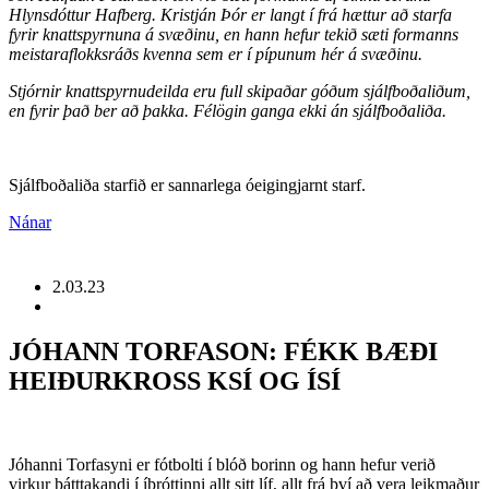
Hlynsdóttur Hafberg. Kristján Þór er langt í frá hættur að starfa
fyrir knattspyrnuna á svæðinu, en hann hefur tekið sæti formanns
meistaraflokksráðs kvenna sem er í pípunum hér á svæðinu.
Stjórnir knattspyrnudeilda eru full skipaðar góðum sjálfboðaliðum,
en fyrir það ber að þakka. Félögin ganga ekki án sjálfboðaliða.
Sjálfboðaliða starfið er sannarlega óeigingjarnt starf.
Nánar
2.03.23
JÓHANN TORFASON: FÉKK BÆÐI
HEIÐURKROSS KSÍ OG ÍSÍ
Jóhanni Torfasyni er fótbolti í blóð borinn og hann hefur verið
virkur þátttakandi í íþróttinni allt sitt líf, allt frá því að vera leikmaður